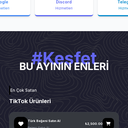
ogle
Discord
Tele
etleri
Hizmetleri
Hizme
#Keşfet
BU AYININ ENLERİ
En Çok Satan
TikTok Ürünleri
Türk Beğeni Satın Al
₺2,500.00
Beğeni Satın Al