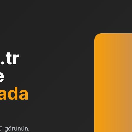
.tr
e
ada
ü görünün,