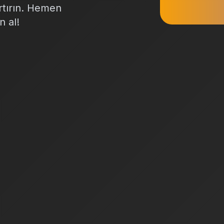
artırın. Hemen
n al!