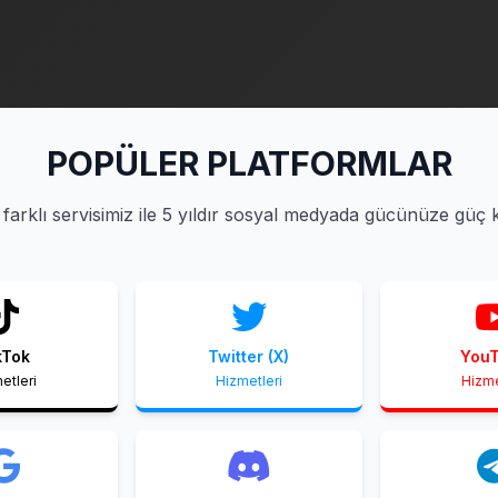
POPÜLER PLATFORMLAR
farklı servisimiz ile 5 yıldır sosyal medyada gücünüze güç 
kTok
Twitter (X)
You
etleri
Hizmetleri
Hizme