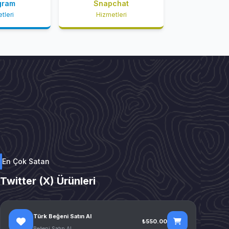
gram
Snapchat
tleri
Hizmetleri
En Çok Satan
Twitter (X) Ürünleri
Türk Beğeni Satın Al
₺550.00
Beğeni Satın Al